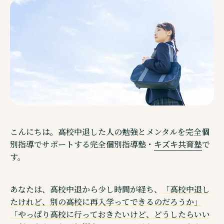
ご相談・見学予約・資料
企業情報
こんにちは。高校中退した人の勉強とメンタルを完全個
キズキ共育塾
別指導でサポートする完全個別指導塾・
で
す。
あなたは、高校中退から少し時間が経ち、
「高校中退し
Other Service その他サービスのご案内
たけれど、別の高校に再入学ってできるのだろうか」
「やっぱり高校に行っておきたいけど、どうしたらいい
通信制高校サポート校・キズキ高等学院