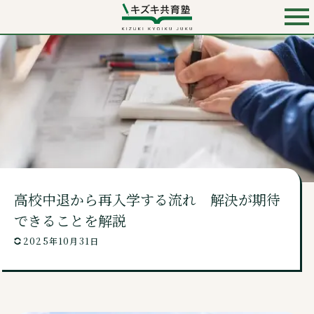
お電話での入会・見学・料金のお問い合わせは
0120-501-858
（無料）
キズキ共育塾 TOP
キズキとは？
高校中退から再入学する流れ 解決が期待
料金・コース
できることを解説
2025年10月31日
講師・校舎・よくあるご質問
ニュース・コンテンツ