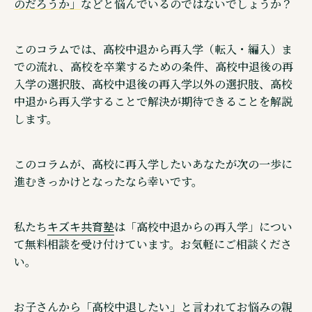
のだろうか」
などと悩んでいるのではないでしょうか？
ウェブメディア・不登校オンライン
オンラインコミュニティ・親コミュ
このコラムでは、高校中退から再入学（転入・編入）ま
での流れ、高校を卒業するための条件、高校中退後の再
SNS 公式アカウントのご紹介
入学の選択肢、高校中退後の再入学以外の選択肢、高校
中退から再入学することで解決が期待できることを解説
します。
このコラムが、高校に再入学したいあなたが次の一歩に
©株式会社キズキ. ALL rights reserved.
進むきっかけとなったなら幸いです。
キズキ共育塾
私たち
は「高校中退からの再入学」につい
て無料相談を受け付けています。お気軽にご相談くださ
い。
お子さんから「高校中退したい」と言われてお悩みの親