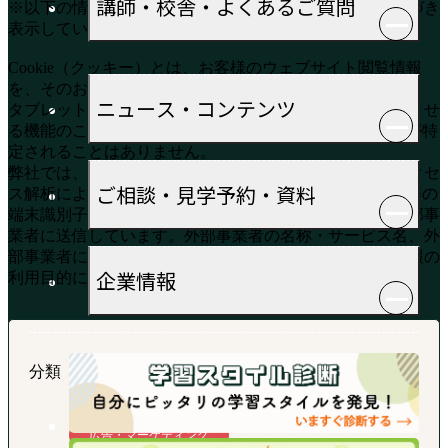
講師・校舎・よくあるご質問
※以下の情報は、総務省が定める「外部送信規律」に基づき
表示しています。
Cookie（クッキー）とは、お客様のウェブサイト閲覧情報
を、そのお客様のコンピューター（PCやスマートフォン、
ニュース・コンテンツ
タブレットなどインターネット接続可能な機器）に記憶させ
る機能のことです。Cookieを利用することにより、個人が特
定されることはありません。
弊社では、お客様のウェブ体験の向上や広告の配信、アクセ
ご相談・見学予約・資料
ス解析による弊社ウェブサイトの改善のために、Cookie等の
端末識別子を利用してお客様に関する情報を収集し、外部事
業者に送信しています。外部事業者の名称・サービス名、外
部事業者に送信される利用者情報の内容、送信される情報の
企業情報
利用目的については、以下より詳細をご確認ください。
分類
広告・マーケティング