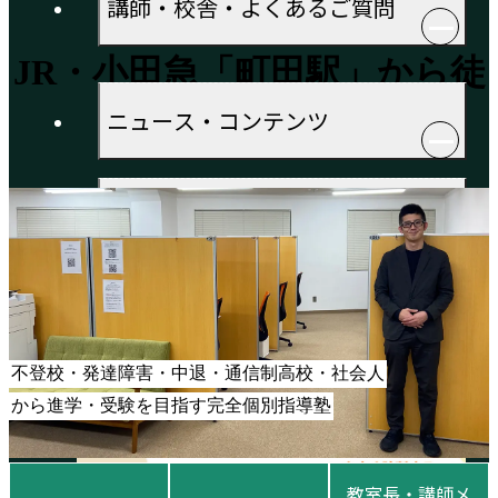
講師・校舎・よくあるご質問
町田校
JR・小田急「町田駅」から徒
歩5分
ニュース・コンテンツ
ご相談・見学予約・資料
企業情報
不登校・発達障害・中退・通信制高校・社会人
から進学・受験を目指す完全個別指導塾
教室長・講師
メ