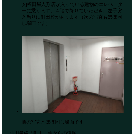
[9]福田屋人形店が入っている建物のエレベータ
ーに乗ります。４階で降りていただき、左手突
き当りに町田校があります（次の写真もほぼ同
じ場面です）
前の写真とほぼ同じ場面です
小田急線「町田」駅からの道順