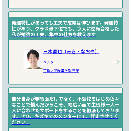
発達特性があっても工夫で成績は伸びます。発達特
性があり、クラス最下位でも、京大に逆転合格した
私が勉強の工夫、集中の仕方を教えます
三木直也（みき・なおや）
メンター
京都大学経済学部 卒業
自分自身が学習面だけでなく、不登校をはじめ色々
なことで悩んだからこそ、幅広い面で生徒様一人一
人に合わせたサポートをすることを徹底しておりま
す。ぜひ、キズキでのメンターにて、伴走させてく
ださい。