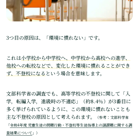
3つ目の原因は、「環境に慣れない」です。
これは
小学校から中学校へ、中学校から高校への進学、
他校への転校などで、変化した環境に慣れることができ
ず、不登校になる
という場合を意味します。
文部科学省の調査でも、高等学校の不登校に関して「入
学，転編入学，進級時の不適応」（約8.4％）が3番目に
多く挙げられているように、この環境に慣れないことも
主な不登校の原因として考えられます。
（参考：文部科学省
「
令和4年度 児童生徒の問題行動・不登校等生徒指導上の諸課題に関する調
査結果について
」）