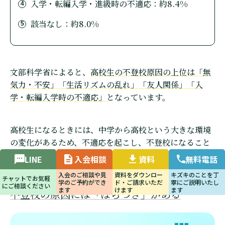
入学・転編入学・進級時の不適応：約8.4%
該当なし：約8.0%
文部科学省によると、
高校生の不登校原因の上位は「無
気力・不安」「生活リズムの乱れ」「友人関係」「入
学・転編入学時の不適応」
となっています。
高校生になるときには、中学から高校という大きな環境
の変化があるため、不適応を起こし、不登校になること
が少なくありません。
LINE
入会相談
資料
無料電話
入会のご相談や見
資料をダウンロー
キズキのことを丁
チャットでお気軽
不登校の原因には「ばらつき」がある
学のご予約ができ
ド・ご請求いただ
寧にご説明いたし
にご相談ください
ます
けます
ます