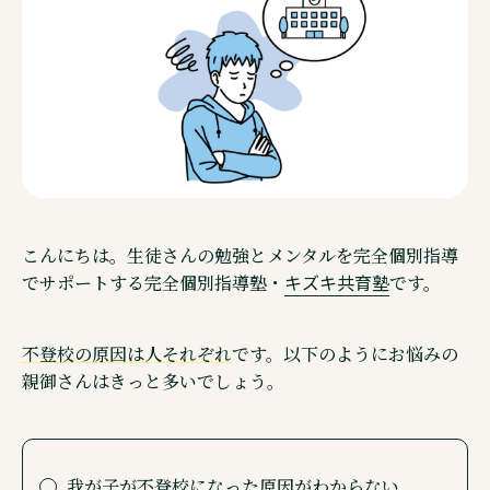
ご相談・見学予約・資料
企業情報
こんにちは。生徒さんの勉強とメンタルを完全個別指導
キズキ共育塾
でサポートする完全個別指導塾・
です。
不登校の原因は人それぞれ
です。以下のようにお悩みの
親御さんはきっと多いでしょう。
Other Service その他サービスのご案内
通信制高校サポート校・キズキ高等学院
我が子が不登校になった原因がわからない