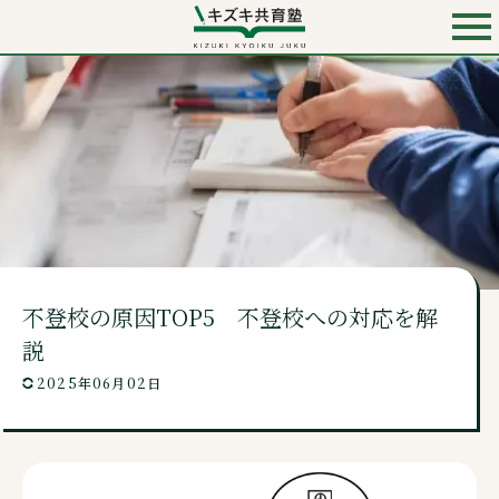
お電話での入会・見学・料金のお問い合わせは
0120-501-858
（無料）
キズキ共育塾 TOP
キズキとは？
不登校の原因TOP5 不登校への対応を解
料金・コース
説
2025年06月02日
講師・校舎・よくあるご質問
ニュース・コンテンツ