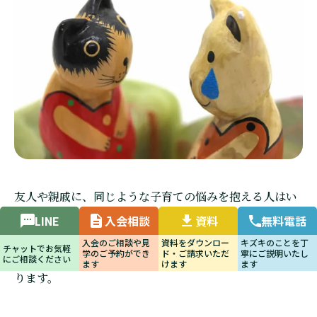
友人や親戚に、同じような子育ての悩みを抱える人はい
ませんか？
LINE
入会相談
資料
無料電話
一人で悩んでいると、どうしても行き詰ることが多くな
入会のご相談や見
資料をダウンロー
キズキのことを丁
チャットでお気軽
学のご予約ができ
ド・ご請求いただ
寧にご説明いたし
ります。
にご相談ください
ます
けます
ます