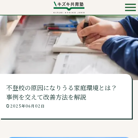
お電話での入会・見学・料金のお問い合わせは
0120-501-858
（無料）
キズキ共育塾 TOP
キズキとは？
不登校の原因になりうる家庭環境とは？
料金・コース
事例を交えて改善方法を解説
2025年06月02日
講師・校舎・よくあるご質問
ニュース・コンテンツ