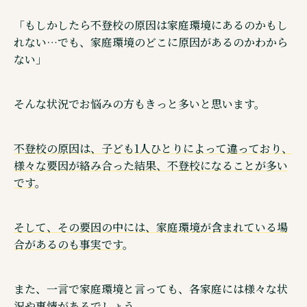
ウェブメディア・不登校オンライン
「もしかしたら不登校の原因は家庭環境にあるのかもし
オンラインコミュニティ・親コミュ
れない…でも、家庭環境のどこに原因があるのかわから
ない」
SNS 公式アカウントのご紹介
そんな状況でお悩みの方もきっと多いと思います。
不登校の原因は、子ども1人ひとりによって違っており、
©株式会社キズキ. ALL rights reserved.
様々な要因が絡み合った結果、不登校になることが多い
です
。
そして、その要因の中には、家庭環境が含まれている場
合があるのも事実です
。
また、一言で家庭環境と言っても、各家庭には様々な状
況や事情があるでしょう。