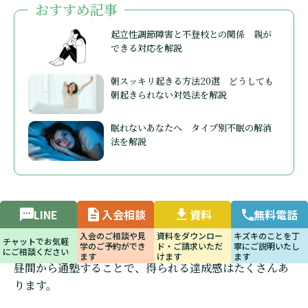
おすすめ記事
起立性調節障害と不登校との関係 親が
できる対応を解説
朝スッキリ起きる方法20選 どうしても
朝起きられない対処法を解説
眠れないあなたへ タイプ別不眠の解消
法を解説
メリット④自信がつく
LINE
入会相談
資料
無料電話
入会のご相談や見
資料をダウンロー
キズキのことを丁
チャットでお気軽
学のご予約ができ
ド・ご請求いただ
寧にご説明いたし
昼間から通塾することで、得られる達成感はたくさんあ
にご相談ください
ます
けます
ます
ります。