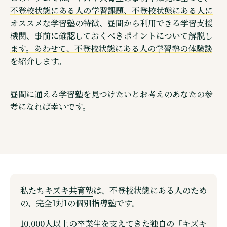
不登校状態にある人の学習課題、不登校状態にある人に
ウェブメディア・不登校オンライン
オススメな学習塾の特徴、昼間から利用できる学習支援
オンラインコミュニティ・親コミュ
機関、事前に確認しておくべきポイントについて解説し
ます。あわせて、不登校状態にある人の学習塾の体験談
SNS 公式アカウントのご紹介
を紹介します。
昼間に通える学習塾を見つけたいとお考えのあなたの参
考になれば幸いです。
©株式会社キズキ. ALL rights reserved.
私たち
キズキ共育塾
は、不登校状態にある人のため
の、完全1対1の個別指導塾です。
10,000人以上の卒業生を支えてきた独自の「キズキ