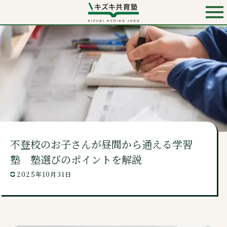
お電話での入会・見学・料金のお問い合わせは
0120-501-858
（無料）
キズキ共育塾 TOP
キズキとは？
不登校のお子さんが昼間から通える学習
料金・コース
塾 塾選びのポイントを解説
2025年10月31日
講師・校舎・よくあるご質問
ニュース・コンテンツ