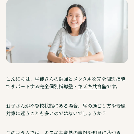
ご相談・見学予約・資料
企業情報
こんにちは。生徒さんの勉強とメンタルを完全個別指導
キズキ共育塾
でサポートする完全個別指導塾・
です。
お子さんが不登校状態にある場合、昼の過ごし方や受験
対策に迷うことも多いのではないでしょうか？
Other Service その他サービスのご案内
通信制高校サポート校・キズキ高等学院
キズキ共育塾
このコラムでは、
の事例や知見に基づき、