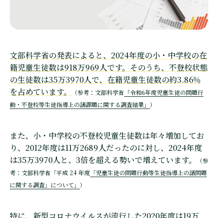
文部科学省の発表によると、2024年度の小・中学校の在
籍児童生徒数は918万969人です。そのうち、不登校状態
の生徒数は35万3970人で、在籍児童生徒数の約3.86％
を占めています。
（参考：文部科学省
「令和6年度児童生徒の問題行
動・不登校等生徒指導上の諸課題に関する調査結果」
）
また、小・中学校の不登校児童生徒数は年々増加してお
り、2012年度は11万2689人だったのに対し、2024年度
は35万3970人と、3倍を超える勢いで増えています。
（参
考：文部科学省「平成 24 年度
「児童生徒の問題行動等生徒指導上の諸問題
に関する調査」について」
）
特に、新型コロナウイルスが流行した2020年度は19万