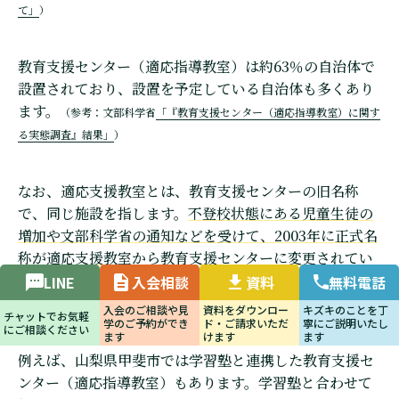
て」
）
教育支援センター（適応指導教室）は約63％の自治体で
設置されており、設置を予定している自治体も多くあり
ます。
（参考：文部科学省
「『教育支援センター（適応指導教室）に関す
る実態調査』結果」
）
なお、適応支援教室とは、教育支援センターの旧名称
で、同じ施設を指します。
不登校状態にある児童生徒の
増加や文部科学省の通知などを受けて、2003年に正式名
称が適応支援教室から教育支援センターに変更されてい
ます。
（参考：立川市教育委員会
「適応指導教室から教育支援センターへ
LINE
入会相談
資料
無料電話
の名称変更について」
）
入会のご相談や見
資料をダウンロー
キズキのことを丁
チャットでお気軽
学のご予約ができ
ド・ご請求いただ
寧にご説明いたし
にご相談ください
ます
けます
ます
例えば、山梨県甲斐市では学習塾と連携した教育支援セ
ンター（適応指導教室）もあります。学習塾と合わせて