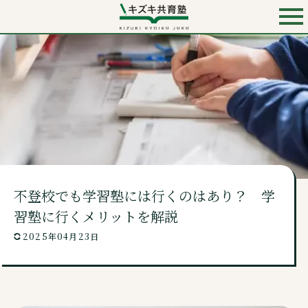
お電話での入会・見学・料金のお問い合わせは
0120-501-858
（無料）
キズキ共育塾 TOP
キズキとは？
不登校でも学習塾には行くのはあり？ 学
料金・コース
習塾に行くメリットを解説
2025年04月23日
講師・校舎・よくあるご質問
ニュース・コンテンツ