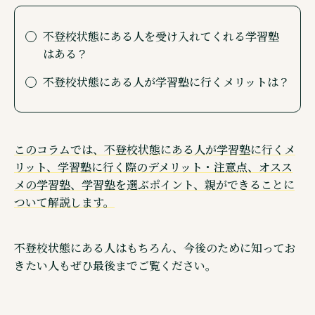
ウェブメディア・不登校オンライン
不登校状態にある人を受け入れてくれる学習塾
オンラインコミュニティ・親コミュ
はある？
SNS 公式アカウントのご紹介
不登校状態にある人が学習塾に行くメリットは？
このコラムでは、不登校状態にある人が学習塾に行くメ
©株式会社キズキ. ALL rights reserved.
リット、学習塾に行く際のデメリット・注意点、オスス
メの学習塾、学習塾を選ぶポイント、親ができることに
ついて解説します。
不登校状態にある人はもちろん、今後のために知ってお
きたい人もぜひ最後までご覧ください。