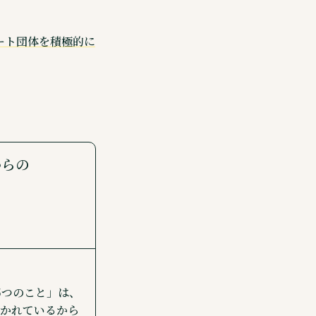
ート団体を積極的に
からの
5つのこと」は、
書かれているから