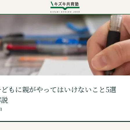
お電話での入会・見学・料金のお問い合わせは
0120-501-858
（無料）
News・Content
ニュース・コンテンツ
お役立ちコラム
子どもに親がやってはいけないこと5選
キズキからのお知らせ
解説
書籍紹介
日
メディア掲載情報
Contact
ご相談・見学予約・資料