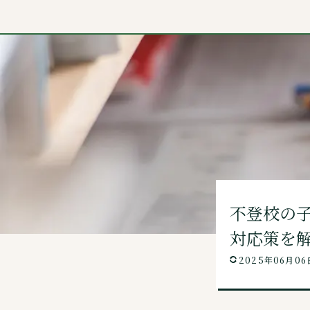
キズキ共育塾 TOP
About
キズキとは？
キズキはこんな塾
不登校の
合格実績・体験談
対応策を
ご相談者様の声
2025年06月06
こんな悩みをサポート
Course
料金・コース