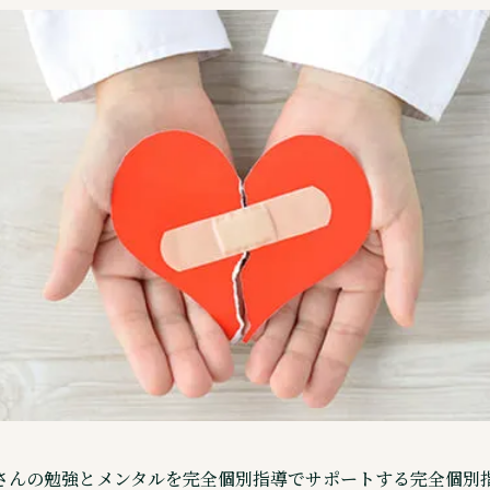
入会相談・見学予約
LINEで相談・見学予約
電話で相談・見学予約
資料ダウンロード
Corp
企業情報
運営会社
トップメッセージ
キズキグループサイト
採用情報
Cookieの利用について
個人情報保護方針
©株式会社キズキ. ALL rights reserved.
さんの勉強とメンタルを完全個別指導でサポートする完全個別