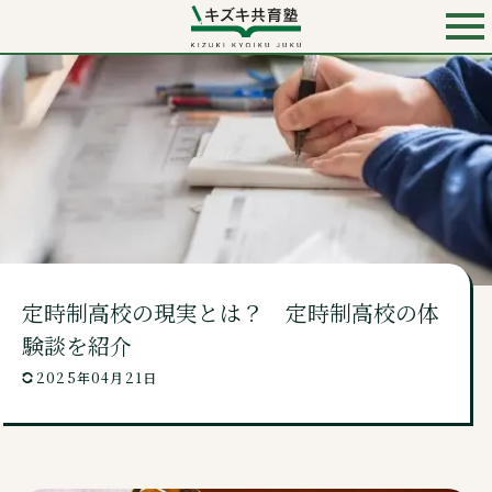
お電話での入会・見学・料金のお問い合わせは
0120-501-858
（無料）
キズキ共育塾 TOP
キズキとは？
定時制高校の現実とは？ 定時制高校の体
料金・コース
験談を紹介
2025年04月21日
講師・校舎・よくあるご質問
ニュース・コンテンツ