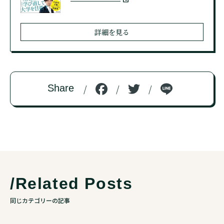
詳細を見る
F
T
Li
Share
a
w
n
c
it
e
e
te
b
r
o
o
/Related Posts
k
同じカテゴリーの記事