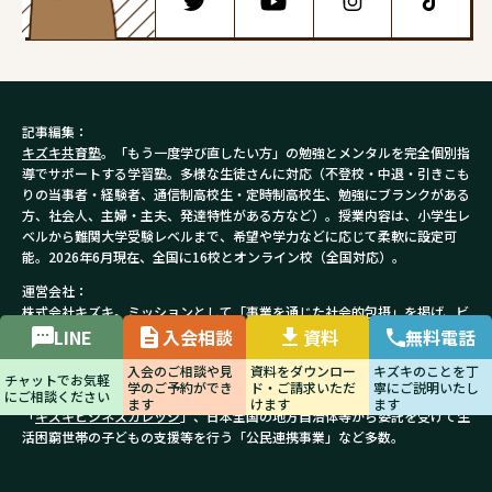
記事編集：
キズキ共育塾
。「もう一度学び直したい方」の勉強とメンタルを完全個別指
導でサポートする学習塾。多様な生徒さんに対応（不登校・中退・引きこも
りの当事者・経験者、通信制高校生・定時制高校生、勉強にブランクがある
方、社会人、主婦・主夫、発達特性がある方など）。授業内容は、小学生レ
ベルから難関大学受験レベルまで、希望や学力などに応じて柔軟に設定可
能。2026年6月現在、全国に16校とオンライン校（全国対応）。
運営会社：
株式会社キズキ
。ミッションとして「事業を通じた社会的包摂」を掲げ、ビ
ジョンである「何度でもやり直せる社会をつくる」を実現するために、創業
当初から様々なお悩みを抱える方々の学びと就労のサポートを行っていま
LINE
入会相談
資料
無料電話
す。現在展開中の事業は、
キズキ共育塾
のほか、不登校の方のための同家庭
教師「
キズキ家学
」、うつや発達障害等の方々のための就労移行支援事業所
入会のご相談や見
資料をダウンロー
キズキのことを丁
チャットでお気軽
「
キズキビジネスカレッジ
」、日本全国の地方自治体等から委託を受けて生
学のご予約ができ
ド・ご請求いただ
寧にご説明いたし
にご相談ください
ます
けます
ます
活困窮世帯の子どもの支援等を行う「公民連携事業」など多数。