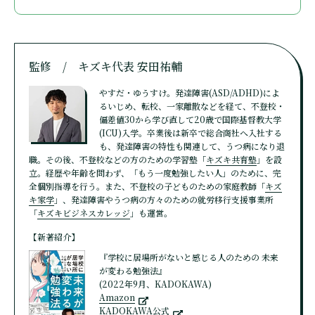
監修 / キズキ代表 安田祐輔
やすだ・ゆうすけ。発達障害(ASD/ADHD)によ
るいじめ、転校、一家離散などを経て、不登校・
偏差値30から学び直して20歳で国際基督教大学
(ICU)入学。卒業後は新卒で総合商社へ入社する
も、発達障害の特性も関連して、うつ病になり退
職。その後、不登校などの方のための学習塾「
キズキ共育塾
」を設
立。経歴や年齢を問わず、「もう一度勉強したい人」のために、完
全個別指導を行う。また、不登校の子どものための家庭教師「
キズ
キ家学
」、発達障害やうつ病の方々のための就労移行支援事業所
「
キズキビジネスカレッジ
」も運営。
【新著紹介】
『学校に居場所がないと感じる人のための 未来
が変わる勉強法』
(2022年9月、KADOKAWA)
Amazon
KADOKAWA公式