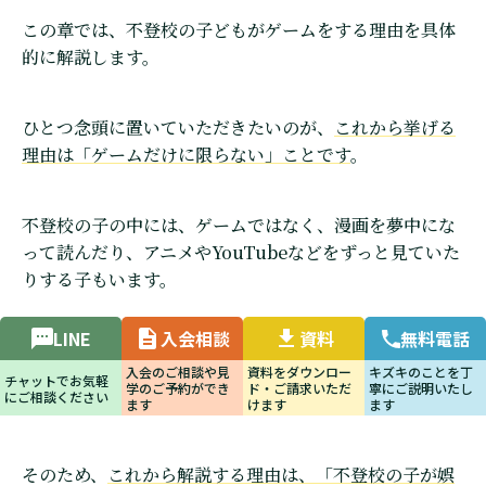
この章では、不登校の子どもがゲームをする理由を具体
的に解説します。
ひとつ念頭に置いていただきたいのが、
これから挙げる
理由は「ゲームだけに限らない」ことです
。
不登校の子の中には、ゲームではなく、漫画を夢中にな
って読んだり、アニメやYouTubeなどをずっと見ていた
りする子もいます。
ゲームには、もちろんゲームだけの特徴があります。で
LINE
入会相談
資料
無料電話
すが、ある種の娯楽や当面の現実逃避という点では、そ
入会のご相談や見
資料をダウンロー
キズキのことを丁
の他のメディアなどと同じです。
チャットでお気軽
学のご予約ができ
ド・ご請求いただ
寧にご説明いたし
にご相談ください
ます
けます
ます
そのため、
これから解説する理由は、「不登校の子が娯