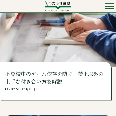
お電話での入会・見学・料金のお問い合わせは
0120-501-858
（無料）
キズキ共育塾 TOP
キズキとは？
不登校中のゲーム依存を防ぐ 禁止以外の
料金・コース
上手な付き合い方を解説
2025年12月08日
講師・校舎・よくあるご質問
ニュース・コンテンツ