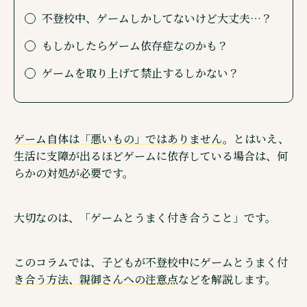
ウェブメディア・不登校オンライン
不登校中、ゲームしかしてないけど大丈夫…？
オンラインコミュニティ・親コミュ
もしかしたらゲーム依存症なのかも？
SNS 公式アカウントのご紹介
ゲームを取り上げて禁止するしかない？
ゲーム自体は「悪いもの」ではありません
。とはいえ、
生活に支障が出るほどゲームに依存している場合は、何
©株式会社キズキ. ALL rights reserved.
らかの対処が必要です。
大切なのは、「ゲームとうまく付き合うこと」です。
このコラムでは、
子どもが不登校中にゲームとうまく付
き合う方法、親御さんへの注意点
などを解説します。