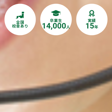
卒業生
実績
全国
14,000
15
校舎あり
人
年