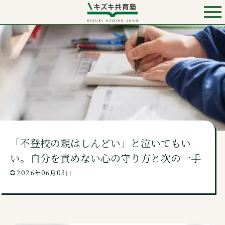
お電話での入会・見学・料金のお問い合わせは
0120-501-858
（無料）
キズキ共育塾 TOP
キズキとは？
「不登校の親はしんどい」と泣いてもい
料金・コース
い。自分を責めない心の守り方と次の一手
2026年06月03日
講師・校舎・よくあるご質問
ニュース・コンテンツ