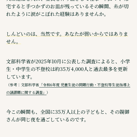
宅すると手つかずのお皿が残っているその瞬間、糸が切
ウェブメディア・不登校オンライン
れたように涙がこぼれた経験はありませんか。
オンラインコミュニティ・親コミュ
SNS 公式アカウントのご紹介
しんどいのは、当然です。あなたが弱いからではありま
せん。
文部科学省が2025年10月に公表した調査によると、小学
生・中学生の不登校は約35万4,000人と過去最多を更新
©株式会社キズキ. ALL rights reserved.
しています。
（参考：文部科学省
「令和6年度 児童生徒の問題行動・不登校等生徒指導上
の諸課題に関する調査」
）
今この瞬間も、全国に35万人以上の子どもと、その親御
さんが同じ夜を過ごしているのです。