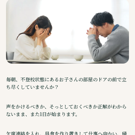
ご相談・見学予約・資料
企業情報
毎朝、不登校状態にあるお子さんの部屋のドアの前で立
ち尽くしていませんか？
声をかけるべきか、そっとしておくべきか正解がわから
ないまま、また1日が始まります。
Other Service その他サービスのご案内
通信制高校サポート校・キズキ高等学院
欠席連絡を入れ、昼食を作り置きして仕事へ向かい、帰