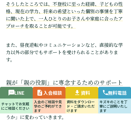
そうしたところでは、不登校に至った経緯、子どもの性
格、現在の学力、将来の希望といった個別の事情を丁寧
に聞いた上で、一人ひとりのお子さんや家庭に合ったア
プローチを取ることが可能です。
また、昼夜逆転やコミュニケーションなど、直接的な学
力以外の部分でもサポートを受けられることがありま
す。
親が「親の役割」に専念するためのサポート
LINE
入会相談
資料
無料電話
「勉強のことはプロに任せてある」と思えれば、家での
入会のご相談や見
資料をダウンロー
キズキのことを丁
会話が「勉強どうするの？」から「今日のご飯何にしよ
チャットでお気軽
学のご予約ができ
ド・ご請求いただ
寧にご説明いたし
にご相談ください
うか」に変わっていきます。
ます
けます
ます