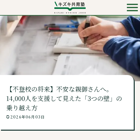
お電話での入会・見学・料金のお問い合わせは
0120-501-858
（無料）
キズキ共育塾 TOP
キズキとは？
【不登校の将来】不安な親御さんへ。
料金・コース
14,000人を支援して見えた「3つの壁」の
乗り越え方
講師・校舎・よくあるご質問
2026年06月03日
ニュース・コンテンツ