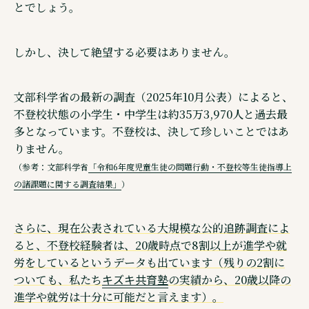
とでしょう。
ウェブメディア・不登校オンライン
オンラインコミュニティ・親コミュ
しかし、決して絶望する必要はありません。
SNS 公式アカウントのご紹介
文部科学省の最新の調査（2025年10月公表）によると、
不登校状態の小学生・中学生は約35万3,970人と過去最
多となっています。不登校は、決して珍しいことではあ
りません。
©株式会社キズキ. ALL rights reserved.
（参考：文部科学省
「令和6年度児童生徒の問題行動・不登校等生徒指導上
の諸課題に関する調査結果」
）
さらに、現在公表されている大規模な公的追跡調査によ
ると、不登校経験者は、20歳時点で8割以上が進学や就
労をしているというデータも出ています（残りの2割に
キズキ共育塾
ついても、私たち
の実績から、20歳以降の
進学や就労は十分に可能だと言えます）。