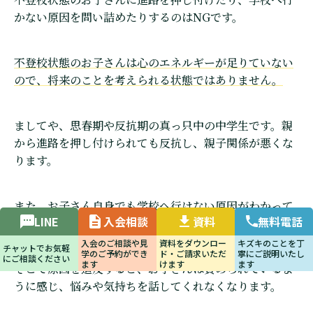
かない原因を問い詰めたりするのはNGです。
不登校状態のお子さんは心のエネルギーが足りていない
ので、将来のことを考えられる状態ではありません。
ましてや、思春期や反抗期の真っ只中の中学生です。親
から進路を押し付けられても反抗し、親子関係が悪くな
ります。
また、お子さん自身でも学校へ行けない原因がわかって
いないことも珍しくありません。
LINE
入会相談
資料
無料電話
入会のご相談や見
資料をダウンロー
キズキのことを丁
チャットでお気軽
そこで原因を追及すると、お子さんは責められているよ
学のご予約ができ
ド・ご請求いただ
寧にご説明いたし
にご相談ください
ます
けます
ます
うに感じ、悩みや気持ちを話してくれなくなります。