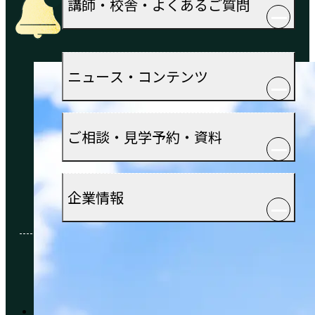
講師・校舎・よくあるご質問
ニュース・コンテンツ
ご相談・見学予約・資料
企業情報