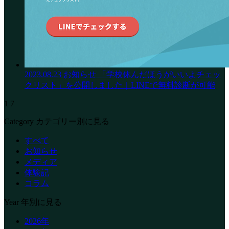
2023.08.23
お知らせ
「学校休んだほうがいいよチェッ
クリスト」を公開しました｜LINEで無料診断が可能
1
7
Category
カテゴリー別に見る
すべて
お知らせ
メディア
体験記
コラム
Year
年別に見る
2026年