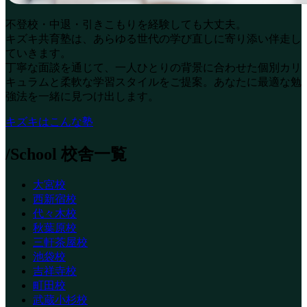
不登校・中退・引きこもりを経験しても大丈夫。
キズキ共育塾は、あらゆる世代の学び直しに寄り添い伴走し
ていきます。
丁寧な面談を通じて、一人ひとりの背景に合わせた個別カリ
キュラムと柔軟な学習スタイルをご提案。あなたに最適な勉
強法を一緒に見つけ出します。
キズキはこんな塾
/School
校舎一覧
大宮校
西新宿校
代々木校
秋葉原校
三軒茶屋校
池袋校
吉祥寺校
町田校
武蔵小杉校