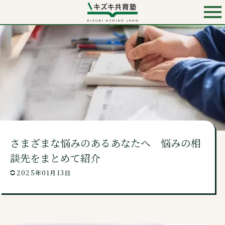
お電話での入会・見学・料金のお問い合わせは
0120-501-858
（無料）
キズキ共育塾 TOP
キズキとは？
さまざまな悩みのあるあなたへ 悩みの相
料金・コース
談先をまとめて紹介
2025年01月13日
講師・校舎・よくあるご質問
ニュース・コンテンツ