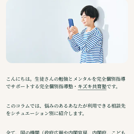
ご相談・見学予約・資料
企業情報
こんにちは。生徒さんの勉強とメンタルを完全個別指導
キズキ共育塾
でサポートする完全個別指導塾・
です。
このコラムでは、悩みのあるあなたが利用できる相談先
をシチュエーション別に紹介します。
Other Service その他サービスのご案内
通信制高校サポート校・キズキ高等学院
全て、国の機関（政府広報や内閣官房、内閣府、こども