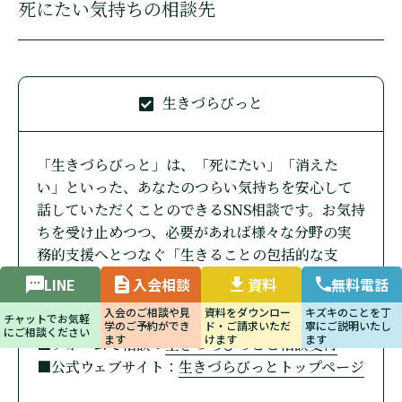
死にたい気持ちの相談先
生きづらびっと
「生きづらびっと」は、「死にたい」「消えた
い」といった、あなたのつらい気持ちを安心して
話していただくことのできるSNS相談です。お気持
ちを受け止めつつ、必要があれば様々な分野の実
務的支援へとつなぐ「生きることの包括的な支
援」を行っています。
LINE
入会相談
資料
無料電話
■LINEで相談：
@kyorisoi-chat
入会のご相談や見
資料をダウンロー
キズキのことを丁
チャットでお気軽
■フォームで相談：
生きづらびっとご相談受付
学のご予約ができ
ド・ご請求いただ
寧にご説明いたし
にご相談ください
ます
けます
ます
■公式ウェブサイト：
生きづらびっとトップページ