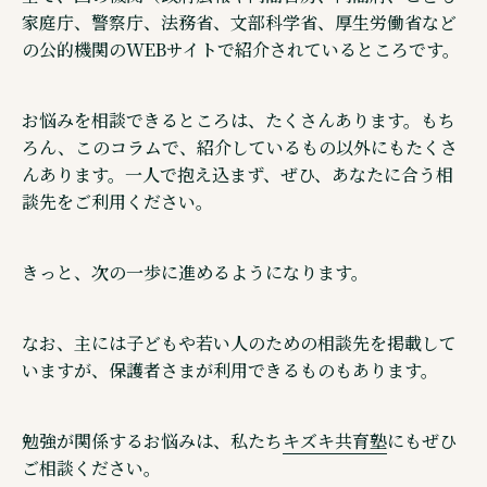
家庭庁、警察庁、法務省、文部科学省、厚生労働省など
ウェブメディア・不登校オンライン
の公的機関のWEBサイトで紹介されているところです。
オンラインコミュニティ・親コミュ
SNS 公式アカウントのご紹介
お悩みを相談できるところは、たくさんあります。もち
ろん、このコラムで、紹介しているもの以外にもたくさ
んあります。一人で抱え込まず、ぜひ、あなたに合う相
談先をご利用ください。
©株式会社キズキ. ALL rights reserved.
きっと、次の一歩に進めるようになります。
なお、主には子どもや若い人のための相談先を掲載して
いますが、保護者さまが利用できるものもあります。
勉強が関係するお悩みは、私たち
キズキ共育塾
にもぜひ
ご相談ください。