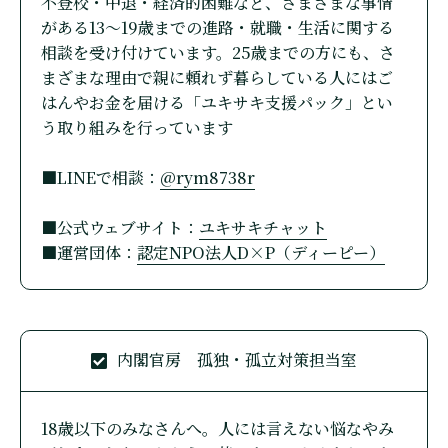
不登校・中退・経済的困難など、さまざまな事情
がある13～19歳までの進路・就職・生活に関する
相談を受け付けています。25歳までの方にも、さ
まざまな理由で親に頼れず暮らしている人にはご
はんやお金を届ける「ユキサキ支援パック」とい
う取り組みを行っています
■LINEで相談：
@rym8738r
■公式ウェブサイト：
ユキサキチャット
■運営団体：
認定NPO法人D×P（ディーピー）
内閣官房 孤独・孤立対策担当室
18歳以下のみなさんへ。人には言えない悩なやみ