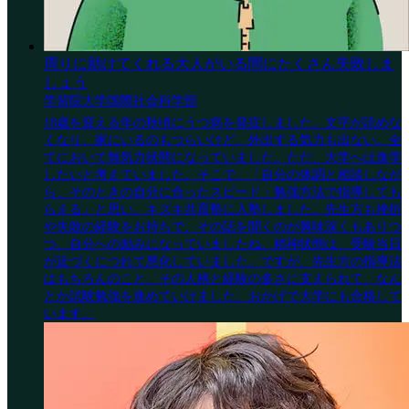
周りに助けてくれる大人がいる間にたくさん失敗しま
しょう
学習院大学国際社会科学部
18歳を迎える年の秋頃にうつ病を発症しました。文字が読めな
くなり、家にいるのもつらいけど、外出する気力も出ない。全
てにおいて無気力状態になっていました。ただ、大学へは進学
したいと考えていました。そこで、「自分の体調と相談しなが
ら、そのときの自分に合ったスピード・勉強方法で指導しても
らえる」と思い、キズキ共育塾に入塾しました。先生方も挫折
や失敗の経験をお持ちで、その話を聞くのが興味深くもありつ
つ、自分への励みになっていましたね。精神状態は、受験当日
が近づくにつれて悪化していました。ですが、先生方の指導法
はもちろんのこと、その人柄と経験の多さに支えられて、なん
とか試験勉強を進めていけました。おかげで大学にも合格して
います。