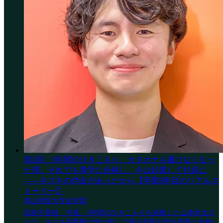
第2回：5年間のひきこもり、カタカナも書けなくなっ
た僕。それでも青学に合格し、今は起業して社長に
——キズキの伴走があったから【卒業9年目のリアルス
トーリー】
青山学院大学法学部
高校不登校、中退、5年間のひきこもりを経験した山本幹太さ
んは、キズキ共育塾で学び直して青山学院大学法学部に合格し