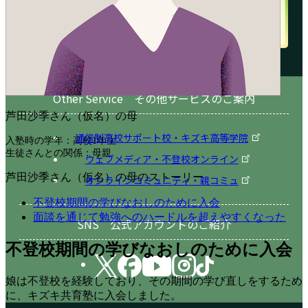
Other Service その他サービスのご案内
芦田沙季さん（仮名）の母
通信制高校サポート校・キズキ高等学院
入塾時の学年：高校1年生
生徒さんとの関係：母親
ウェブメディア・不登校オンライン
芦田沙季さん（仮名）の母のストーリー
オンラインコミュニティ・親コミュ
不登校期間の学びなおしのために入会
面談を通じて勉強へのハードルを超えやすくなった
SNS 公式アカウントのご紹介
不登校期間の学びなおしのために入会
娘は不登校を経験しており、その期間の学び直しをするため
に、キズキ共育塾に入会しました。