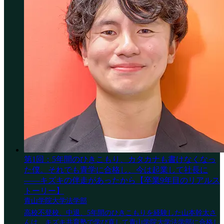
第1回：5年間のひきこもり、カタカナも書けなくなっ
た僕。それでも青学に合格し、今は起業して社長に
——キズキの伴走があったから【卒業9年目のリアルス
トーリー】
青山学院大学法学部
高校不登校、中退、5年間のひきこもりを経験した山本幹太さ
んは、キズキ共育塾で学び直して青山学院大学法学部に合格し