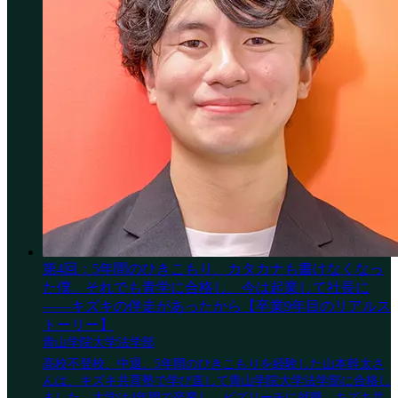
第4回：5年間のひきこもり、カタカナも書けなくなっ
た僕。それでも青学に合格し、今は起業して社長に
——キズキの伴走があったから【卒業9年目のリアルス
トーリー】
青山学院大学法学部
高校不登校、中退、5年間のひきこもりを経験した山本幹太さ
んは、キズキ共育塾で学び直して青山学院大学法学部に合格し
ました。大学は4年間で卒業し、ビズリーチに就職。キズキ共