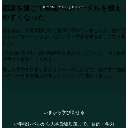
面談を通じて勉強へのハードルを超え
©株式会社キズキ. ALL rights reserved.
やすくなった
入会前は、学習習慣がなく勉強が遅れていましたが、塾に通
うようになってからは、定期テスト対策をするようになりま
した。
日頃の面談でも、娘の気持ちを汲み取ってくれて、同じ目線
で色々と提案してくれます。
優しく背中を押す丁寧なサポートのおかげで、娘の中で勉強
へのハードルを越えやすくなったようで助かりました。
いまから学び直せる
小学校レベルから大学受験対策まで。目的・学力