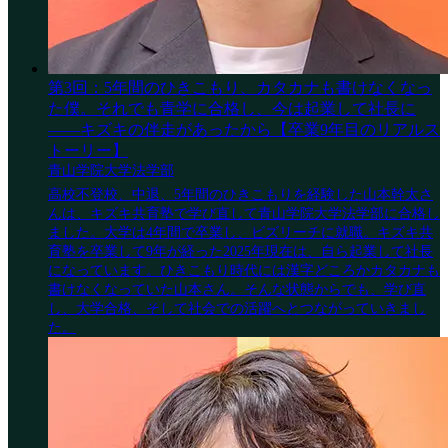
第3回：5年間のひきこもり、カタカナも書けなくなっ
た僕。それでも青学に合格し、今は起業して社長に
——キズキの伴走があったから【卒業9年目のリアルス
トーリー】
青山学院大学法学部
高校不登校、中退、5年間のひきこもりを経験した山本幹太さ
んは、キズキ共育塾で学び直して青山学院大学法学部に合格し
ました。大学は4年間で卒業し、ビズリーチに就職。キズキ共
育塾を卒業して9年が経った2025年現在は、自ら起業して社長
になっています。ひきこもり時代には漢字どころかカタカナも
書けなくなっていた山本さん。そんな状態からでも、学び直
し、大学合格、そして社会での活躍へとつながっていきまし
た。