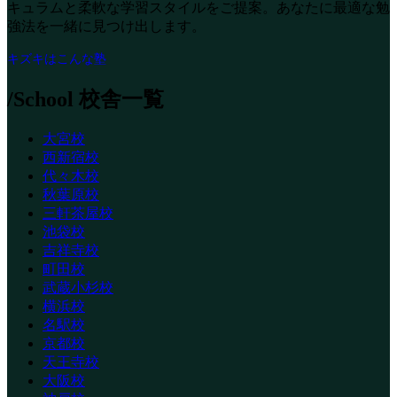
キュラムと柔軟な学習スタイルをご提案。あなたに最適な勉
強法を一緒に見つけ出します。
キズキはこんな塾
/School
校舎一覧
大宮校
西新宿校
代々木校
秋葉原校
三軒茶屋校
池袋校
吉祥寺校
町田校
武蔵小杉校
横浜校
名駅校
京都校
天王寺校
大阪校