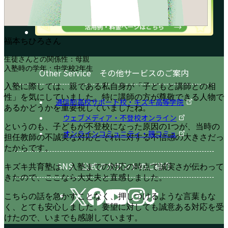
福本ちひろさん
生徒さんとの関係性：母親
入塾時の学年：中学校2年生
Other Service その他サービスのご案内
入塾に際しては、親である私自身が「子どもと講師との相
性」を気にしていました。特に講師の方が尊敬できる人物で
通信制高校サポート校・キズキ高等学院
あるかどうかを重要視していましたね。
ウェブメディア・不登校オンライン
というのも、子どもが不登校になった原因の1つが、当時の
オンラインコミュニティ・親コミュ
担任教師の不誠実な対応とそれに対する不信感の大きさだっ
たからです。
SNS 公式アカウントのご紹介
キズキ共育塾は、入塾までの対応の時点で誠実さが伝わって
きたので、ここなら大丈夫と直感しました。
こちらの話を急かすことなく、押しつけるような言葉もな
く、とても安心しました。要望に対しても誠意ある対応を受
けたので、いまでも感謝しています。