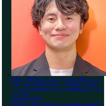
第3回：5年間のひきこもり、カタカナも書けなくなっ
た僕。それでも青学に合格し、今は起業して社長に
——キズキの伴走があったから【卒業9年目のリアルス
トーリー】
青山学院大学法学部
高校不登校、中退、5年間のひきこもりを経験した山本幹太さ