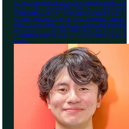
ら、そのときの自分に合ったスピード・勉強方法で指導しても
らえる」と思い、キズキ共育塾に入塾しました。先生方も挫折
や失敗の経験をお持ちで、その話を聞くのが興味深くもありつ
つ、自分への励みになっていましたね。精神状態は、受験当日
が近づくにつれて悪化していました。ですが、先生方の指導法
はもちろんのこと、その人柄と経験の多さに支えられて、なん
とか試験勉強を進めていけました。おかげで大学にも合格して
います。