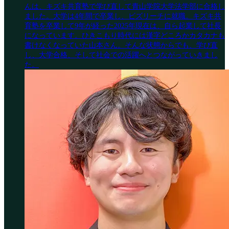
んは、キズキ共育塾で学び直して青山学院大学法学部に合格し
ました。大学は4年間で卒業し、ビズリーチに就職。キズキ共
育塾を卒業して9年が経った2025年現在は、自ら起業して社長
になっています。ひきこもり時代には漢字どころかカタカナも
書けなくなっていた山本さん。そんな状態からでも、学び直
し、大学合格、そして社会での活躍へとつながっていきまし
た。