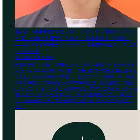
第4回：5年間のひきこもり、カタカナも書けなくなっ
た僕。それでも青学に合格し、今は起業して社長に
——キズキの伴走があったから【卒業9年目のリアルス
トーリー】
青山学院大学法学部
高校不登校、中退、5年間のひきこもりを経験した山本幹太さ
んは、キズキ共育塾で学び直して青山学院大学法学部に合格し
ました。大学は4年間で卒業し、ビズリーチに就職。キズキ共
育塾を卒業して9年が経った2025年現在は、自ら起業して社長
になっています。ひきこもり時代には漢字どころかカタカナも
書けなくなっていた山本さん。そんな状態からでも、学び直
し、大学合格、そして社会での活躍へとつながっていきまし
た。