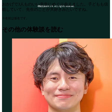
おかげで3人ものいい先生にめぐり会えました。子どもも信
©株式会社キズキ. ALL rights reserved.
頼していて、先生のことが大好きみたいですね。
※名前は仮名です。
その他の体験談を読む