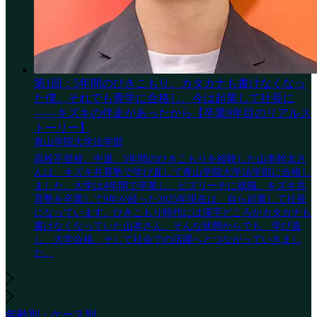
第1回：5年間のひきこもり、カタカナも書けなくなっ
た僕。それでも青学に合格し、今は起業して社長に
——キズキの伴走があったから【卒業9年目のリアルス
トーリー】
青山学院大学法学部
高校不登校、中退、5年間のひきこもりを経験した山本幹太さ
んは、キズキ共育塾で学び直して青山学院大学法学部に合格し
ました。大学は4年間で卒業し、ビズリーチに就職。キズキ共
育塾を卒業して9年が経った2025年現在は、自ら起業して社長
になっています。ひきこもり時代には漢字どころかカタカナも
書けなくなっていた山本さん。そんな状態からでも、学び直
し、大学合格、そして社会での活躍へとつながっていきまし
た。
年齢別・ケース別