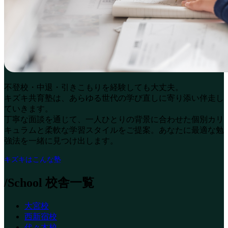
不登校・中退・引きこもりを経験しても大丈夫。
キズキ共育塾は、あらゆる世代の学び直しに寄り添い伴走し
ていきます。
丁寧な面談を通じて、一人ひとりの背景に合わせた個別カリ
キュラムと柔軟な学習スタイルをご提案。あなたに最適な勉
強法を一緒に見つけ出します。
キズキはこんな塾
/School
校舎一覧
大宮校
西新宿校
代々木校