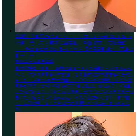
第2回：5年間のひきこもり、カタカナも書けなくなっ
た僕。それでも青学に合格し、今は起業して社長に
——キズキの伴走があったから【卒業9年目のリアルス
トーリー】
青山学院大学法学部
高校不登校、中退、5年間のひきこもりを経験した山本幹太さ
んは、キズキ共育塾で学び直して青山学院大学法学部に合格し
ました。大学は4年間で卒業し、ビズリーチに就職。キズキ共
育塾を卒業して9年が経った2025年現在は、自ら起業して社長
になっています。ひきこもり時代には漢字どころかカタカナも
書けなくなっていた山本さん。そんな状態からでも、学び直
し、大学合格、そして社会での活躍へとつながっていきまし
た。