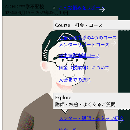
こんな悩みをサポート
#ADHD
#中学不登校
2023年06月15日
2023年06月19日
Course
料金・コース
完全個別指導の4つのコース
メンターサポートコース
完全個別指導コース
料金（授業料）について
入会までの流れ
Explore
講師・校舎・よくあるご質問
メンター・講師・スタッフ紹介