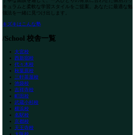
丁寧な面談を通じて、一人ひとりの背景に合わせた個別カリ
キュラムと柔軟な学習スタイルをご提案。あなたに最適な勉
強法を一緒に見つけ出します。
キズキはこんな塾
/School
校舎一覧
大宮校
西新宿校
代々木校
秋葉原校
三軒茶屋校
池袋校
吉祥寺校
町田校
武蔵小杉校
横浜校
名駅校
京都校
天王寺校
大阪校