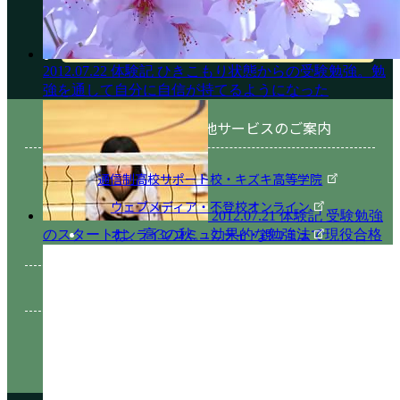
2012.07.22
体験記
ひきこもり状態からの受験勉強。勉
強を通して自分に自信が持てるようになった
Other Service その他サービスのご案内
通信制高校サポート校・キズキ高等学院
ウェブメディア・不登校オンライン
2012.07.21
体験記
受験勉強
オンラインコミュニティ・親コミュ
のスタートは、高3の秋。 効果的な勉強法で現役合格
SNS 公式アカウントのご紹介