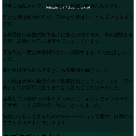
記事に掲載されている情報は、掲載日時点のものです。
©株式会社キズキ. ALL rights reserved.
好きな事は頑張れるが、苦手な分野はとことんダメなタイプ
です。
大学受験は実技試験で美大に進んだのですが、学科試験があ
る第一志望の大学には落ちてしまっています。
卒業後も一度は映像制作会社へ就職するも1年で挫折してい
ます。
数か月は落ち込んで引きこもる期間が続きました。
その後は大手の通信会社で派遣社員としてスタートし、正社
員としての採用に至るまで立ち直ることが出来ました。
従事して10年経った事をきっかけに、キズキでメンターとし
てサポートする側の道へ進むことにしました。
失敗からも立ち直るためのモチベーション管理や、計画の立
て方をサポートしていきます。