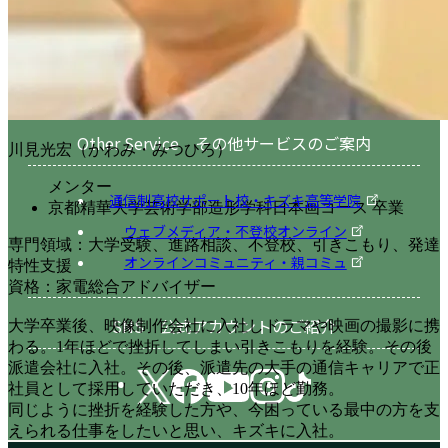
Other Service その他サービスのご案内
川見光宏（かわみ・みつひろ）
メンター
通信制高校サポート校・キズキ高等学院
京都精華大学芸術学部造形学科日本画コース 卒業
ウェブメディア・不登校オンライン
専門領域：大学受験、進路相談、不登校、引きこもり、発達
オンラインコミュニティ・親コミュ
特性支援
資格：家電総合アドバイザー
SNS 公式アカウントのご紹介
大学卒業後、映像制作会社に入社しドラマや映画の撮影に携
わる。1年ほどで挫折してしまい引きこもりを経験。その後
派遣会社に入社。その後、派遣先の大手の通信キャリアで正
社員として採用していただき、10年ほど勤務。
同じように挫折を経験した方や、今困っている最中の方を支
えられる仕事をしたいと思い、キズキに入社。