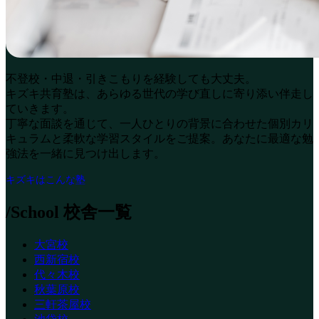
不登校・中退・引きこもりを経験しても大丈夫。
キズキ共育塾は、あらゆる世代の学び直しに寄り添い伴走し
ていきます。
丁寧な面談を通じて、一人ひとりの背景に合わせた個別カリ
キュラムと柔軟な学習スタイルをご提案。あなたに最適な勉
強法を一緒に見つけ出します。
キズキはこんな塾
/School
校舎一覧
大宮校
西新宿校
代々木校
秋葉原校
三軒茶屋校