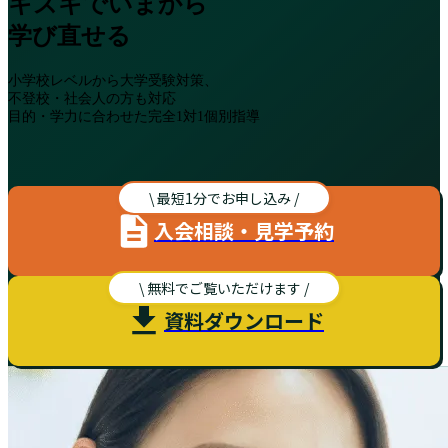
キズキでいまから
学び直せる
小学校レベルから大学受験対策、
不登校・社会人の方も対応
目的・学力に合わせた完全1対1個別指導
\ 最短1分でお申し込み /
入会相談・見学予約
\ 無料でご覧いただけます /
資料ダウンロード