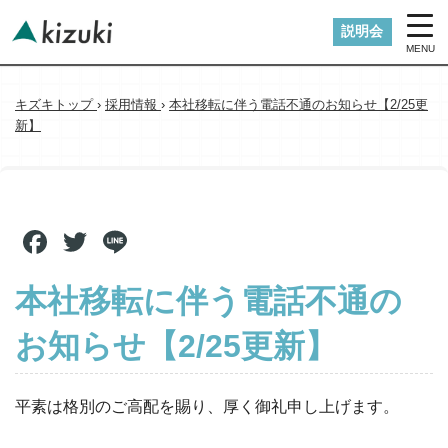
説明会
MENU
キズキトップ
›
採用情報
›
本社移転に伴う電話不通のお知らせ【2/25更
新】
Facebook
Twitter
Line
本社移転に伴う電話不通の
お知らせ【2/25更新】
平素は格別のご高配を賜り、厚く御礼申し上げます。